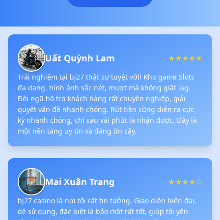
Uất Quỳnh Lam
★★★★★
Trải nghiệm tại bj27 thật sự tuyệt vời! Kho game Slots
đa dạng, hình ảnh sắc nét, mượt mà không giật lag.
Đội ngũ hỗ trợ khách hàng rất chuyên nghiệp, giải
quyết vấn đề nhanh chóng. Rút tiền cũng diễn ra cực
kỳ nhanh chóng, chỉ sau vài phút là nhận được. Đây là
một nền tảng uy tín và đáng tin cậy.
Mai Xuân Trang
★★★★☆
bj27 casino là nơi tôi rất tin tưởng. Giao diện hiện đại,
dễ sử dụng, đặc biệt là bảo mật rất tốt, giúp tôi yên