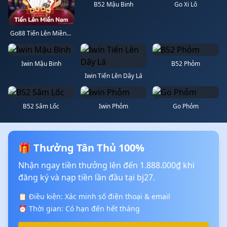
B52 Mậu Binh
Go Xi Lô
Go88 Tiến Lên Miền Nam
Iwin Mậu Binh
B52 Phỏm
Iwin Tiến Lên Dây Lá
B52 Sâm Lốc
Iwin Phỏm
Go Phỏm
🎁 Thưởng Tân Thủ 100%
Nhận ngay tiền thưởng lên đến 1.888.000₫ khi
đăng ký và nạp tiền lần đầu tại bj27.
📋 Điều kiện: Xác minh số điện thoại & email
⏰ Thời gian: Có hạn đến hết tháng