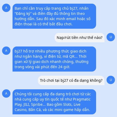
A
Bạn chỉ cần truy cập trang chủ bj27, nhấn
“Đăng ký” và điền đầy đủ thông tin theo
hướng dẫn. Sau đó xác minh email hoặc số
điện thoại là có thể bắt đầu chơi.
U
Nạp/rút tiền như thế nào?
A
bj27 hỗ trợ nhiều phương thức giao dịch
như ngân hàng, ví điện tử, mã QR... Thời
gian xử lý giao dịch nhanh chóng, thường
trong vòng vài phút đến 24 giờ.
U
Trò chơi tại bj27 có đa dạng không?
A
Chúng tôi cung cấp đa dạng trò chơi từ các
nhà cung cấp uy tín quốc tế như Pragmatic
Play, JILI, Spribe... Bao gồm Slots, Live
Casino, Bắn Cá, và các mini game hấp dẫn.