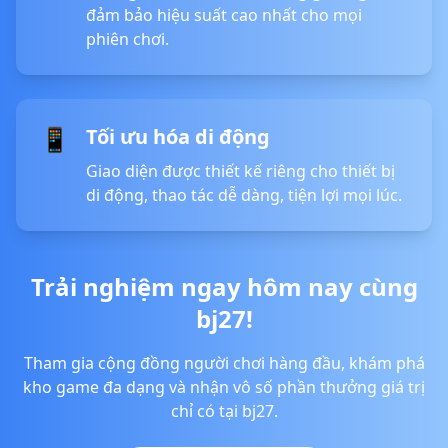
29/06/2026 DaoT*** nhan hoan tra 350,000 VND 💵
đảm bảo hiệu suất cao nhất cho mọi
29/06/2026 Duon*** nhan thuong 100,000 VND ✨
phiên chơi.
📱
Tối ưu hóa di động
Giao diện được thiết kế riêng cho thiết bị
di động, thao tác dễ dàng, tiện lợi mọi lúc.
Trải nghiệm ngay hôm nay cùng
bj27!
Tham gia cộng đồng người chơi hàng đầu, khám phá
kho game đa dạng và nhận vô số phần thưởng giá trị
chỉ có tại bj27.