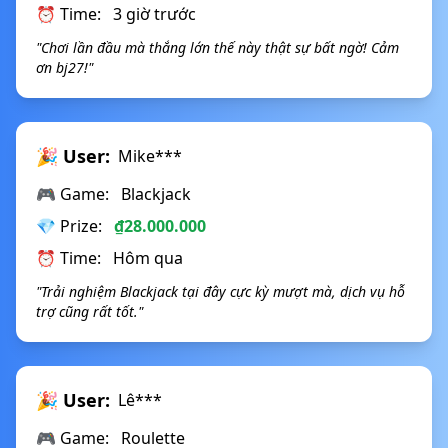
⏰ Time:
3 giờ trước
"Chơi lần đầu mà thắng lớn thế này thật sự bất ngờ! Cảm
ơn bj27!"
🎉 User:
Mike***
🎮 Game:
Blackjack
💎 Prize:
₫28.000.000
⏰ Time:
Hôm qua
"Trải nghiệm Blackjack tại đây cực kỳ mượt mà, dịch vụ hỗ
trợ cũng rất tốt."
🎉 User:
Lê***
🎮 Game:
Roulette