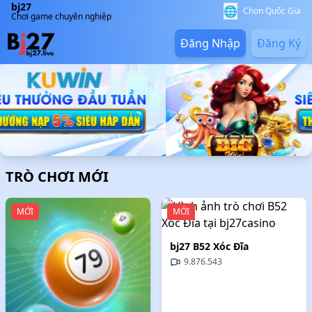
bj27
🌐
Chọn Quốc Gia
Chơi game chuyên nghiệp
Đăng Nhập
Đăng Ký
TRÒ CHƠI MỚI
MỚI
MỚI
bj27 B52 Xóc Đĩa
9.876.543