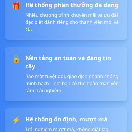
29/06/2026 Dan*** rut tien thanh cong 7,050,000 VND ✅
🎁
Hệ thống phần thưởng đa dạng
29/06/2026 Tran*** no hu 17,000,000 VND 🎰
29/06/2026 Hoa*** nhan hoan tra 150,000 VND 🎊
Nhiều chương trình khuyến mãi và ưu đãi
29/06/2026 Hu*** thang lon 3,000,000 VND 🏆
đặc biệt dành riêng cho thành viên mới và
29/06/2026 Duo*** nhan thuong 550,000 VND 🎁
cũ.
29/06/2026 TaP*** thang lon 8,700,000 VND 💰
29/06/2026 Dang*** nhan hoan tra 350,000 VND 💵
29/06/2026 LyN*** rut tien thanh cong 6,800,000 VND 💸
29/06/2026 Luu*** rut tien thanh cong 7,500,000 VND 🏦
🔒
Nền tảng an toàn và đáng tin
29/06/2026 LyT*** thang lon 1,400,000 VND 🏆
cậy
29/06/2026 Luo*** thang lon 12,000,000 VND 🏆
Bảo mật tuyệt đối, giao dịch nhanh chóng,
29/06/2026 LeK*** no hu 34,500,000 VND 💥
minh bạch – nơi bạn có thể hoàn toàn yên
29/06/2026 Dao*** thang lon 10,600,000 VND 💰
tâm trải nghiệm.
29/06/2026 DangT*** thang lon 3,300,000 VND 🏆
29/06/2026 Tru*** nhan hoan tra 500,000 VND 🔄
29/06/2026 Ngo*** thang lon 500,000 VND 💰
29/06/2026 Pha*** thang lon 9,200,000 VND 🔥
⚡
Hệ thống ổn định, mượt mà
29/06/2026 VoS*** nhan hoan tra 350,000 VND 🎊
29/06/2026 Trin*** nhan hoan tra 800,000 VND 💵
Trải nghiệm mượt mà, không giật lag,