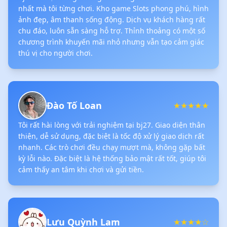
nhất mà tôi từng chơi. Kho game Slots phong phú, hình
ảnh đẹp, âm thanh sống động. Dịch vụ khách hàng rất
chu đáo, luôn sẵn sàng hỗ trợ. Thỉnh thoảng có một số
chương trình khuyến mãi nhỏ nhưng vẫn tạo cảm giác
thú vị cho người chơi.
Đào Tố Loan
★★★★★
Tôi rất hài lòng với trải nghiệm tại bj27. Giao diện thân
thiện, dễ sử dụng, đặc biệt là tốc độ xử lý giao dịch rất
nhanh. Các trò chơi đều chạy mượt mà, không gặp bất
kỳ lỗi nào. Đặc biệt là hệ thống bảo mật rất tốt, giúp tôi
cảm thấy an tâm khi chơi và gửi tiền.
Lưu Quỳnh Lam
★★★★☆