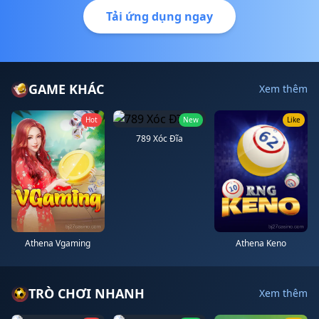
Tải ứng dụng ngay
GAME KHÁC
Xem thêm
Hot
New
Like
789 Xóc Đĩa
Athena Vgaming
Athena Keno
TRÒ CHƠI NHANH
Xem thêm