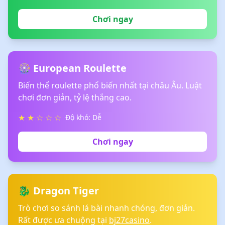
Chơi ngay
🎡 European Roulette
Biến thể roulette phổ biến nhất tại châu Âu. Luật
chơi đơn giản, tỷ lệ thắng cao.
★ ★ ☆ ☆ ☆
Độ khó: Dễ
Chơi ngay
🐉 Dragon Tiger
Trò chơi so sánh lá bài nhanh chóng, đơn giản.
Rất được ưa chuộng tại
bj27casino
.