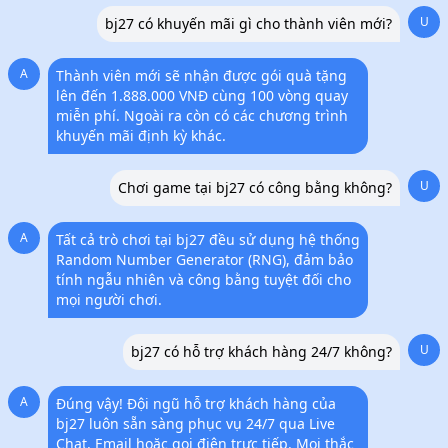
U
bj27 có khuyến mãi gì cho thành viên mới?
A
Thành viên mới sẽ nhận được gói quà tặng
lên đến 1.888.000 VNĐ cùng 100 vòng quay
miễn phí. Ngoài ra còn có các chương trình
khuyến mãi định kỳ khác.
U
Chơi game tại bj27 có công bằng không?
A
Tất cả trò chơi tại bj27 đều sử dụng hệ thống
Random Number Generator (RNG), đảm bảo
tính ngẫu nhiên và công bằng tuyệt đối cho
mọi người chơi.
U
bj27 có hỗ trợ khách hàng 24/7 không?
A
Đúng vậy! Đội ngũ hỗ trợ khách hàng của
bj27 luôn sẵn sàng phục vụ 24/7 qua Live
Chat, Email hoặc gọi điện trực tiếp. Mọi thắc