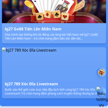
bj27 Go88 Tiến Lên Miền Nam
Hòa mình vào không khí sôi động của làng bài Việt Nam với bj27 Go88
Tiến Lên Miền Nam – trò chơi mang đậm bản sắc dân tộc...
bj27 789 Xóc Đĩa Livestream
Bước vào thế giới cược trực tiếp đầy kịch tính cùng bj27 789 Xóc Đĩa
Livestream! Trò chơi mang đậm phong cách truyền thống nhưng lại được
cải tiến hiện đại...