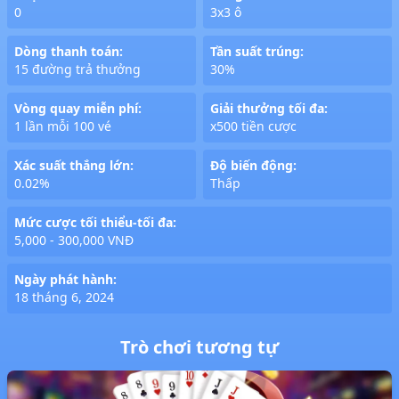
0
3x3 ô
Dòng thanh toán:
Tần suất trúng:
15 đường trả thưởng
30%
Vòng quay miễn phí:
Giải thưởng tối đa:
1 lần mỗi 100 vé
x500 tiền cược
Xác suất thắng lớn:
Độ biến động:
0.02%
Thấp
Mức cược tối thiểu-tối đa:
5,000 - 300,000 VNĐ
Ngày phát hành:
18 tháng 6, 2024
Trò chơi tương tự